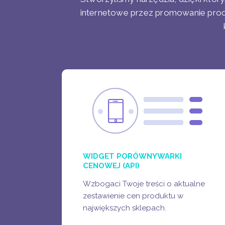
internetowe przez promowanie pr
WIDGET
PORÓWNYWARKI
CENOWEJ
STRONY Z RECENZJAMI
WIDGET PORÓWNYWARKI
CENOWEJ (API)
Wzbogaci Twoje treści o aktualne
zestawienie cen produktu w
ZOBACZ WIĘCEJ
największych sklepach.