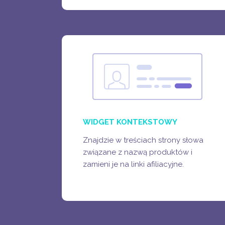
WIDGET KONTEKSTOWY
BLOGI & SERWISY TEMATYCZNE
FORA INTERNETOWE
STRONY Z RECENZJAMI
WIDGET KONTEKSTOWY
Znajdzie w treściach strony słowa
związane z nazwą produktów i
zamieni je na linki afiliacyjne.
ZOBACZ WIĘCEJ