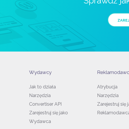
Sprawdź ja
ZAREJ
Wydawcy
Reklamodawc
Jak to działa
Atrybucja
Narzędzia
Narzędzia
Convertiser API
Zarejestruj się 
Zarejestruj się jako
Reklamodawc
Wydawca