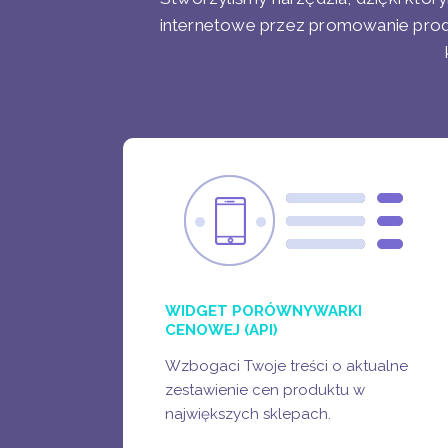
internetowe przez promowanie pr
WIDGET
PORÓWNYWARKI
CENOWEJ
STRONY Z RECENZJAMI
WIDGET PORÓWNYWARKI
CENOWEJ (API)
Wzbogaci Twoje treści o aktualne
zestawienie cen produktu w
ZOBACZ WIĘCEJ
największych sklepach.