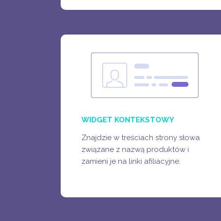
WIDGET KONTEKSTOWY
BLOGI & SERWISY TEMATYCZNE
FORA INTERNETOWE
STRONY Z RECENZJAMI
WIDGET KONTEKSTOWY
Znajdzie w treściach strony słowa
związane z nazwą produktów i
zamieni je na linki afiliacyjne.
ZOBACZ WIĘCEJ