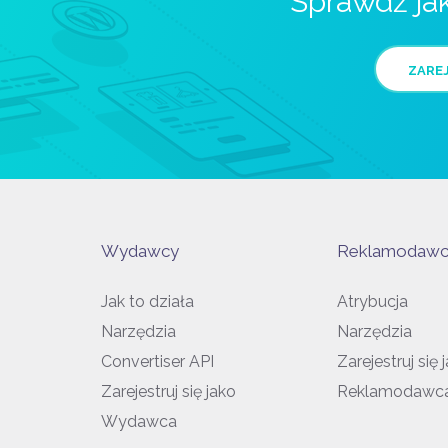
Sprawdź ja
ZAREJ
Wydawcy
Reklamodawc
Jak to działa
Atrybucja
Narzędzia
Narzędzia
Convertiser API
Zarejestruj się 
Zarejestruj się jako
Reklamodawc
Wydawca